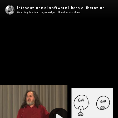
Introduzione al software libero e liberazione del cyberspazio - Richard Stallman - TEDx [SUB ITA]
Watching this video may reveal your IP address to others.
Play